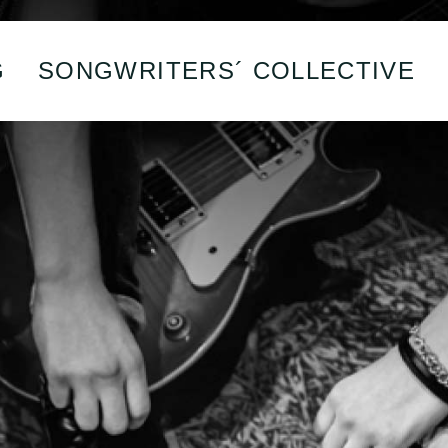
G
SONGWRITERS´ COLLECTIVE