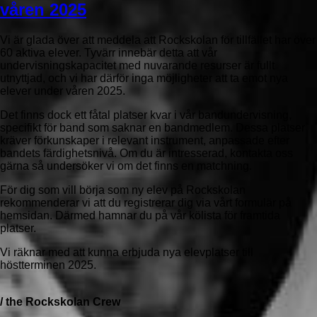
våren 2025
Vi är glada över att meddela att Rockskolan för tillfället har över
60 aktiva elever. Tyvärr innebär detta att vår
undervisningskapacitet med nuvarande resurser är fullt
utnyttjad, och vi har därför inga möjligheter att ta emot nya
elever under våren 2025.
Det finns dock ett fåtal platser kvar i vår bandundervisning,
specifikt för band som saknar en bandmedlem. Dessa platser
kräver förkunskaper i relevant instrument, anpassade efter
bandets färdighetsnivå. Om du är intresserad, kontakta oss
gärna så undersöker vi om det finns en matchning.
För dig som vill börja som ny elev på Rockskolan
rekommenderar vi att du registrerar dig via vårt formulär på
hemsidan. Därmed hamnar du på vår kölista för framtida
platser.
Vi räknar med att kunna erbjuda nya elevplatser till
höstterminen 2025.
/ the Rockskolan Crew