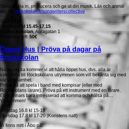
Skriv, spela in, producera och ge ut din musik. Läs och anmäl
dej här
rockskolan.fi/songwriterscollective
Start
13.9
Onsdagar
kl 15.45-17.15
På
Rockskolan
, Auragatan 1
Terminsavgift:
50€
Öppet Hus | Pröva på dagar på
Rockskolan
Nästa vecka kommer vi att hålla öppet hus, dvs. alla är
välkomna till Rockskolans utrymmen som vill bekanta sig med
vår verksamhet.
Pröva på att spela i band med kompisar (eller med
Rockskolans lärare). Pröva på ett instrument med en lärare.
Eller annars bara intresserad att komma och hälsa på…
Välkommen!
-Onsdag 16.8 kl 15-18
-Torsdag 17.8 kl 17-20 (Konstens natt)
Vi finns mitt i Åbo på: