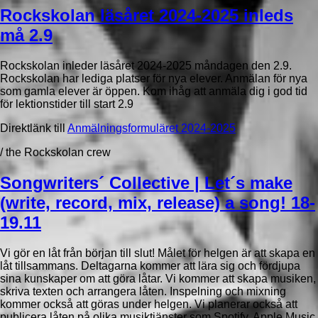
Rockskolan läsåret 2024-2025 inleds
må 2.9
Rockskolan inleder läsåret 2024-2025 måndagen den 2.9.
Rockskolan har lediga platser för nya elever. Anmälan för nya
som gamla elever är öppen. Kom ihåg att anmäla dig i god tid
för lektionstider till start 2.9
Direktlänk till
Anmälningsformuläret 2024-2025
/ the Rockskolan crew
Songwriters´ Collective | Let´s make
(write, record, mix, release) a song! 18-
19.11
Vi gör en låt från början till slut! Målet för helgen är att skapa en
låt tillsammans. Deltagarna kommer att lära sig och fördjupa
sina kunskaper om att göra låtar. Vi kommer att skapa musiken,
skriva texten och arrangera låten. Inspelning och mixning
kommer också att göras under helgen. Vi planerar också att
publicera låten på olika musiktjänster som Spotify, Apple Music