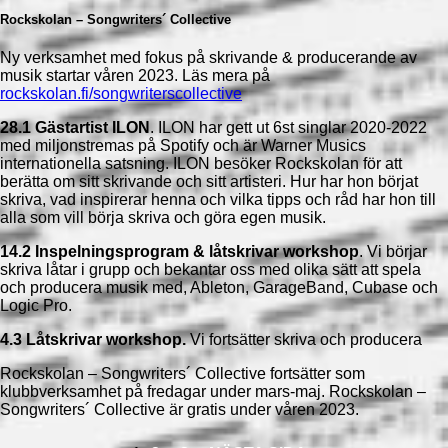
Rockskolan – Songwriters´ Collective
Ny verksamhet med fokus på skrivande & producerande av
musik startar våren 2023. Läs mera på
rockskolan.fi/songwriterscollective
28.1 Gästartist ILON
. ILON har gett ut 6st singlar 2020-2022
med miljonstremas på Spotify och är Warner Musics
internationella satsning. ILON besöker Rockskolan för att
berätta om sitt skrivande och sitt artisteri. Hur har hon börjat
skriva, vad inspirerar henna och vilka tipps och råd har hon till
alla som vill börja skriva och göra egen musik.
14.2 Inspelningsprogram & låtskrivar workshop
. Vi börjar
skriva låtar i grupp och bekantar oss med olika sätt att spela
och producera musik med, Ableton, GarageBand, Cubase och
Logic Pro.
4.3 Låtskrivar workshop.
Vi fortsätter skriva och producera
Rockskolan – Songwriters´ Collective fortsätter som
klubbverksamhet på fredagar under mars-maj. Rockskolan –
Songwriters´ Collective är gratis under våren 2023.
Inläggsnavigering