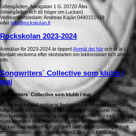
Gillesgården, Auragatan 1 G. 20720 Åbo.
(innergården och till höger om Luckan)
Verksamhetsledare: Andreas Kaján 0440151919
eller
info@rockskolan.fi
Rockskolan 2023-2024
Anmälan för 2023-2024 är öppen!
Anmäl dej här
och vi är i
kontakt veckorna efter skolstarten om lektionstider och annan
info.
Songwriters´ Collective som klubb i
maj
Songwriters´ Collective som klubb i maj
Under maj månad ordnar vi fredagsklubb i Rockskolan. Detta
för dig som vill ägna dig åt låtskrivning (i samarbete med
Rockskolans Songwriter’s collective) eller för dig som bara vill
njuta av musik och musiksnack under fredagseftermiddagarna.
Du kan med ledares få hjälp med låttexter, inspelningsteknik
och musikteori, eller bara diskutera låtar och band med