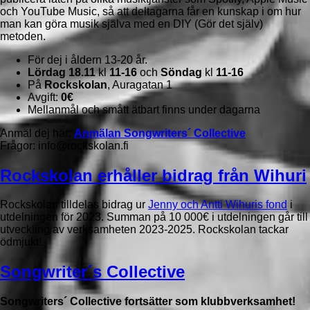
och YouTube Music, så att deltagarna får en kunskap i om hur
man kan göra musik själva med en DIY (Gör det själv)
metoden.
För dej i åldern 13-20 år.
Lördag 18.11
kl
11-16
och
Söndag
kl
11-16
På
Rockskolan
, Auragatan 1
Avgift:
0€
Mellanmål och smått ätbart finns under dagarna
Anmäl dej här:
Anmälan Songwriters´ Collective
Frågor: info@rockskolan.fi
Rockskolan erhåller bidrag från Wihuri
Rockskolan tilldelas bidrag ur
Jenny och Antti Wihuris fond
i
utdelningen för 2023. Summan på 10 000€ i utdelningen går till
utveckling av verksamheten 2023-2025. Rockskolan tackar
ödmjukt!
Songwriter´s Collective
Songwriters´ Collective fortsätter som klubbverksamhet!