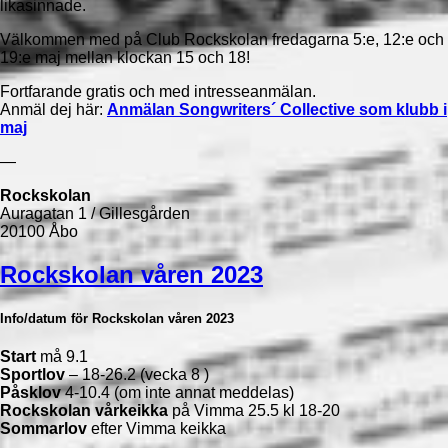
likasinnade.
Välkommen med på Club Rockskolan fredagarna 5:e, 12:e och
19:e maj mellan klockan 15 och 18!
Fortfarande gratis och med intresseanmälan.
Anmäl dej här:
Anmälan Songwriters´ Collective som klubb i
maj
—
Rockskolan
Auragatan 1 / Gillesgården
20100 Åbo
Rockskolan våren 2023
Info/datum för Rockskolan våren 2023
Start
må 9.1
Sportlov
– 18-26.2 (vecka 8 )
Påsklov
4-10.4 (om inte annat meddelas)
Rockskolan vårkeikka
på Vimma 25.5 kl 18-20
Sommarlov
efter Vimma keikka