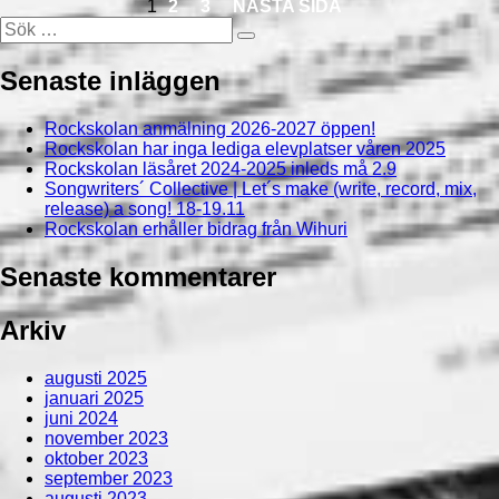
Sida
SIDA
SIDA
1
2
3
NÄSTA SIDA
Sök
Sök
efter:
Senaste inläggen
Rockskolan anmälning 2026-2027 öppen!
Rockskolan har inga lediga elevplatser våren 2025
Rockskolan läsåret 2024-2025 inleds må 2.9
Songwriters´ Collective | Let´s make (write, record, mix,
release) a song! 18-19.11
Rockskolan erhåller bidrag från Wihuri
Senaste kommentarer
Arkiv
augusti 2025
januari 2025
juni 2024
november 2023
oktober 2023
september 2023
augusti 2023